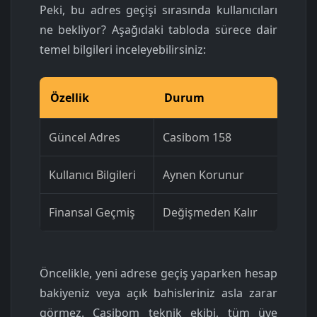
Peki, bu adres geçişi sırasında kullanıcıları
ne bekliyor? Aşağıdaki tabloda sürece dair
temel bilgileri inceleyebilirsiniz:
Özellik
Durum
Güncel Adres
Casibom 158
Kullanıcı Bilgileri
Aynen Korunur
Finansal Geçmiş
Değişmeden Kalır
Öncelikle, yeni adrese geçiş yaparken hesap
bakiyeniz veya açık bahisleriniz asla zarar
görmez. Casibom teknik ekibi, tüm üye