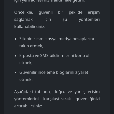
Öncelikle, güvenli bir şekilde erişim
sağlamak için şu yöntemleri
kullanabilirsiniz:
Sitenin resmi sosyal medya hesaplarını
takip etmek,
E-posta ve SMS bildirimlerini kontrol
etmek,
Güvenilir inceleme bloglarını ziyaret
etmek.
Aşağıdaki tabloda, doğru ve yanlış erişim
yöntemlerini karşılaştırarak güvenliğinizi
artırabilirsiniz: