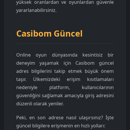
yüksek oranlardan ve oyunlardan güvenle
yararlanabilirsiniz.
Casibom Güncel
Online oyun dünyasında kesintisiz bir
deneyim yaşamak için Casibom güncel
adres bilgilerini takip etmek büyük önem
taşır. Ülkemizdeki erişim kısıtlamaları
nedeniyle platform, kullanıcılarının
güvenliğini sağlamak amacıyla giriş adresini
düzenli olarak yeniler.
Peki, en son adrese nasıl ulaşırsınız? İşte
güncel bilgilere erişmenin en hızlı yolları: