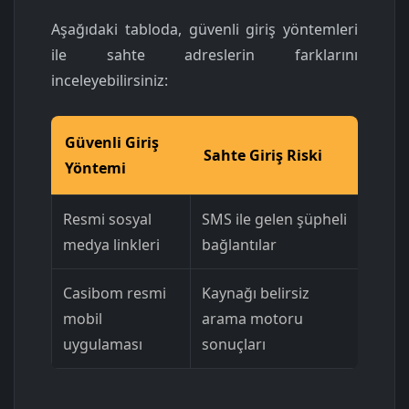
Aşağıdaki tabloda, güvenli giriş yöntemleri
ile sahte adreslerin farklarını
inceleyebilirsiniz:
Güvenli Giriş
Sahte Giriş Riski
Yöntemi
Resmi sosyal
SMS ile gelen şüpheli
medya linkleri
bağlantılar
Casibom resmi
Kaynağı belirsiz
mobil
arama motoru
uygulaması
sonuçları