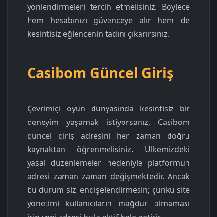
yönlendirmeleri tercih etmelisiniz. Böylece
hem hesabınızı güvenceye alır hem de
kesintisiz eğlencenin tadını çıkarırsınız.
Casibom Güncel Giriş
Çevrimiçi oyun dünyasında kesintisiz bir
deneyim yaşamak istiyorsanız, Casibom
güncel giriş adresini her zaman doğru
kaynaktan öğrenmelisiniz. Ülkemizdeki
yasal düzenlemeler nedeniyle platformun
adresi zaman zaman değişmektedir. Ancak
bu durum sizi endişelendirmesin; çünkü site
yönetimi kullanıcıların mağdur olmaması
için yeni adresi hızla aktif hale getirir.