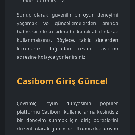
elden öğrenirsiniz.
Sonuç olarak, güvenilir bir oyun deneyimi
yaşamak ve güncellemelerden anında
haberdar olmak adına bu kanalı aktif olarak
kullanmalısınız. Böylece, taklit sitelerden
korunarak doğrudan resmi Casibom
adresine kolayca yönlenirsiniz.
Casibom Giriş Güncel
Çevrimiçi oyun dünyasının popüler
platformu Casibom, kullanıcılarına kesintisiz
bir deneyim sunmak için giriş adreslerini
düzenli olarak günceller. Ülkemizdeki erişim