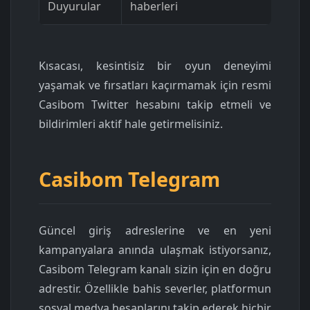
Duyurular
haberleri
Kısacası, kesintisiz bir oyun deneyimi
yaşamak ve fırsatları kaçırmamak için resmi
Casibom Twitter hesabını takip etmeli ve
bildirimleri aktif hale getirmelisiniz.
Casibom Telegram
Güncel giriş adreslerine ve en yeni
kampanyalara anında ulaşmak istiyorsanız,
Casibom Telegram kanalı sizin için en doğru
adrestir. Özellikle bahis severler, platformun
sosyal medya hesaplarını takip ederek hiçbir