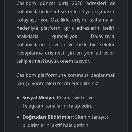
Casibom güncel giriş 2026 adresleri de
kullanıcıların kesintisiz eğlenceye ulaşmasını
kolaylaştırıyor. Özellikle erişim kısıtlamaları
nedeniyle platform, giriş adreslerini belirli
aralıklarla güncelliyor. Dolayısıyla,
kullanıcıların güvenli ve hızlı bir şekilde
hesaplarına erişmesi için en yeni adresleri
takip etmesi büyük önem taşıyor.
Casibom platformuna sorunsuz bağlanmak
için şu yöntemleri tercih edebilirsiniz:
Sosyal Medya:
Resmi Twitter ve
Telegram kanallarını takip edin.
Doğrudan Bildirimler:
Sitenin tarayıcı
bildirimlerini aktif hale getirin.