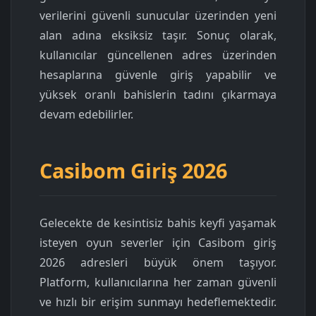
verilerini güvenli sunucular üzerinden yeni
alan adına eksiksiz taşır. Sonuç olarak,
kullanıcılar güncellenen adres üzerinden
hesaplarına güvenle giriş yapabilir ve
yüksek oranlı bahislerin tadını çıkarmaya
devam edebilirler.
Casibom Giriş 2026
Gelecekte de kesintisiz bahis keyfi yaşamak
isteyen oyun severler için Casibom giriş
2026 adresleri büyük önem taşıyor.
Platform, kullanıcılarına her zaman güvenli
ve hızlı bir erişim sunmayı hedeflemektedir.