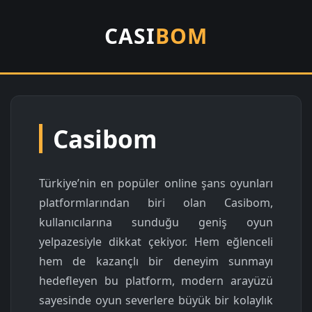
CASI
BOM
Casibom
Türkiye’nin en popüler online şans oyunları
platformlarından biri olan Casibom,
kullanıcılarına sunduğu geniş oyun
yelpazesiyle dikkat çekiyor. Hem eğlenceli
hem de kazançlı bir deneyim sunmayı
hedefleyen bu platform, modern arayüzü
sayesinde oyun severlere büyük bir kolaylık