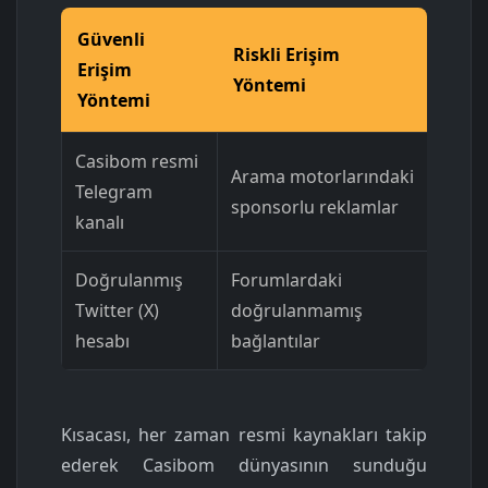
Güvenli
Riskli Erişim
Erişim
Yöntemi
Yöntemi
Casibom resmi
Arama motorlarındaki
Telegram
sponsorlu reklamlar
kanalı
Doğrulanmış
Forumlardaki
Twitter (X)
doğrulanmamış
hesabı
bağlantılar
Kısacası, her zaman resmi kaynakları takip
ederek Casibom dünyasının sunduğu