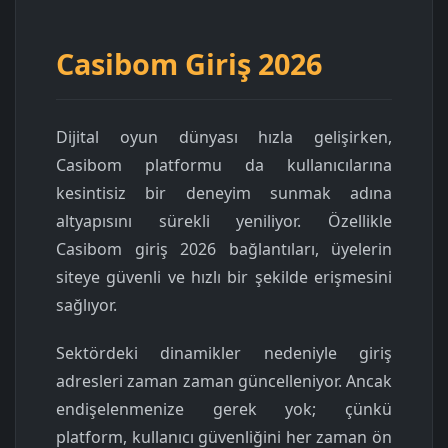
Casibom Giriş 2026
Dijital oyun dünyası hızla gelişirken,
Casibom platformu da kullanıcılarına
kesintisiz bir deneyim sunmak adına
altyapısını sürekli yeniliyor. Özellikle
Casibom giriş 2026 bağlantıları, üyelerin
siteye güvenli ve hızlı bir şekilde erişmesini
sağlıyor.
Sektördeki dinamikler nedeniyle giriş
adresleri zaman zaman güncelleniyor. Ancak
endişelenmenize gerek yok; çünkü
platform, kullanıcı güvenliğini her zaman ön