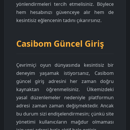
yönlendirmeleri tercih etmelisiniz. Böylece
hem hesabınızı güvenceye alır hem de
kesintisiz eğlencenin tadını çıkarırsınız.
Casibom Güncel Giriş
Çevrimiçi oyun dünyasında kesintisiz bir
deneyim yaşamak istiyorsanız, Casibom
güncel giriş adresini her zaman doğru
kaynaktan öğrenmelisiniz. Ülkemizdeki
yasal düzenlemeler nedeniyle platformun
adresi zaman zaman değişmektedir. Ancak
bu durum sizi endişelendirmesin; çünkü site
yönetimi kullanıcıların mağdur olmaması
için yeni adresi hızla aktif hale getirir.