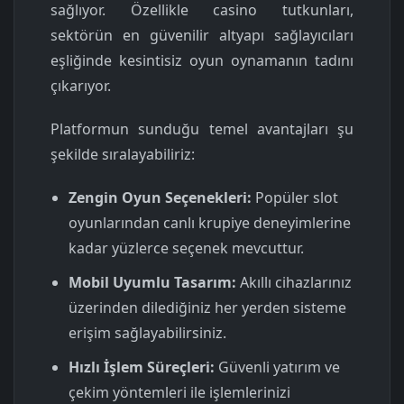
sağlıyor. Özellikle casino tutkunları,
sektörün en güvenilir altyapı sağlayıcıları
eşliğinde kesintisiz oyun oynamanın tadını
çıkarıyor.
Platformun sunduğu temel avantajları şu
şekilde sıralayabiliriz:
Zengin Oyun Seçenekleri:
Popüler slot
oyunlarından canlı krupiye deneyimlerine
kadar yüzlerce seçenek mevcuttur.
Mobil Uyumlu Tasarım:
Akıllı cihazlarınız
üzerinden dilediğiniz her yerden sisteme
erişim sağlayabilirsiniz.
Hızlı İşlem Süreçleri:
Güvenli yatırım ve
çekim yöntemleri ile işlemlerinizi