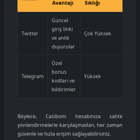
Avantajı
Sıklığı
Güncel
giriş linki
Twitter
Çok Yüksek
ve anlık
duyurular
Özel
bonus
Telegram
Yüksek
kodları ve
bildirimler
Böylece, Casibom hesabınıza sahte
yönlendirmelerle karşılaşmadan, her zaman
güvenle ve hızla erişim sağlayabilirsiniz.