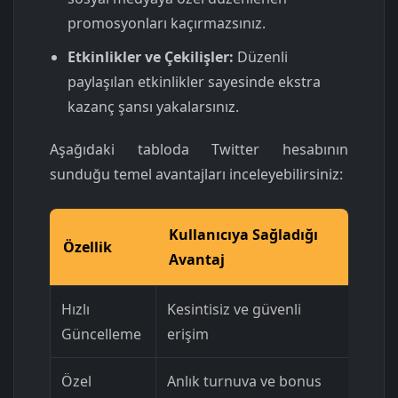
promosyonları kaçırmazsınız.
Etkinlikler ve Çekilişler:
Düzenli
paylaşılan etkinlikler sayesinde ekstra
kazanç şansı yakalarsınız.
Aşağıdaki tabloda Twitter hesabının
sunduğu temel avantajları inceleyebilirsiniz:
Kullanıcıya Sağladığı
Özellik
Avantaj
Hızlı
Kesintisiz ve güvenli
Güncelleme
erişim
Özel
Anlık turnuva ve bonus