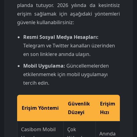
planda tutuyor. 2026 yılında da kesintisiz
erişim sağlamak için aşağıdaki yöntemleri
güvenle kullanabilirsiniz:
Resmi Sosyal Medya Hesapları:
Telegram ve Twitter kanalları üzerinden
en son linklere anında ulaşın.
Mobil Uygulama:
Güncellemelerden
etkilenmemek için mobil uygulamayı
tercih edin.
Güvenlik
Erişim
Erişim Yöntemi
Düzeyi
Hızı
Casibom Mobil
Çok
Anında