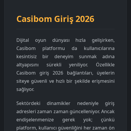
Casibom Giriş 2026
Dijital oyun dünyası hızla gelişirken,
Casibom platformu da kullanıcılarına
kesintisiz bir deneyim sunmak adına
altyapısını sürekli yeniliyor. Özellikle
Casibom giriş 2026 bağlantıları, üyelerin
siteye güvenli ve hızlı bir şekilde erişmesini
sağlıyor.
Sektördeki dinamikler nedeniyle giriş
adresleri zaman zaman güncelleniyor. Ancak
endişelenmenize gerek yok; çünkü
platform, kullanıcı güvenliğini her zaman ön