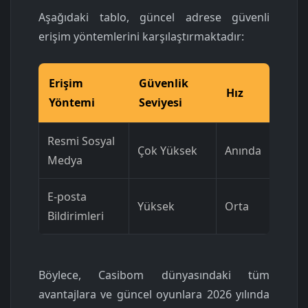
Aşağıdaki tablo, güncel adrese güvenli
erişim yöntemlerini karşılaştırmaktadır:
Erişim
Güvenlik
Hız
Yöntemi
Seviyesi
Resmi Sosyal
Çok Yüksek
Anında
Medya
E-posta
Yüksek
Orta
Bildirimleri
Böylece, Casibom dünyasındaki tüm
avantajlara ve güncel oyunlara 2026 yılında