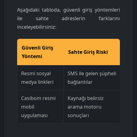
Aşağıdaki tabloda, güvenli giriş yöntemleri
ile sahte adreslerin farklarını
inceleyebilirsiniz:
Güvenli Giriş
Sahte Giriş Riski
Yöntemi
Resmi sosyal
SMS ile gelen şüpheli
medya linkleri
bağlantılar
Casibom resmi
Kaynağı belirsiz
mobil
arama motoru
uygulaması
sonuçları