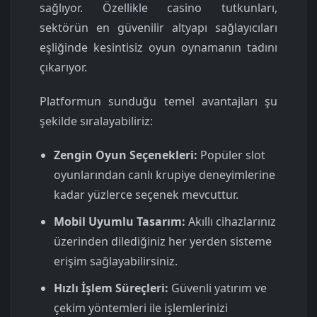
sağlıyor. Özellikle casino tutkunları,
sektörün en güvenilir altyapı sağlayıcıları
eşliğinde kesintisiz oyun oynamanın tadını
çıkarıyor.
Platformun sunduğu temel avantajları şu
şekilde sıralayabiliriz:
Zengin Oyun Seçenekleri:
Popüler slot
oyunlarından canlı krupiye deneyimlerine
kadar yüzlerce seçenek mevcuttur.
Mobil Uyumlu Tasarım:
Akıllı cihazlarınız
üzerinden dilediğiniz her yerden sisteme
erişim sağlayabilirsiniz.
Hızlı İşlem Süreçleri:
Güvenli yatırım ve
çekim yöntemleri ile işlemlerinizi