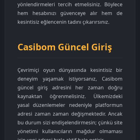
yönlendirmeleri tercih etmelisiniz. Böylece
hem hesabınızı güvenceye alır hem de
kesintisiz eğlencenin tadını çıkarırsınız.
Casibom Güncel Giriş
Çevrimiçi oyun dünyasında kesintisiz bir
deneyim yaşamak istiyorsanız, Casibom
güncel giriş adresini her zaman doğru
kaynaktan öğrenmelisiniz. Ülkemizdeki
yasal düzenlemeler nedeniyle platformun
adresi zaman zaman değişmektedir. Ancak
bu durum sizi endişelendirmesin; çünkü site
yönetimi kullanıcıların mağdur olmaması
için yeni adresi hızla aktif hale getirir.