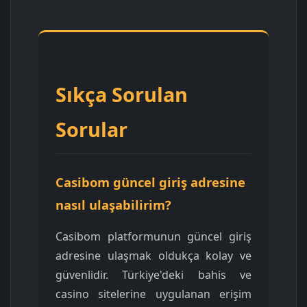
Sıkça Sorulan
Sorular
Casibom güncel giriş adresine
nasıl ulaşabilirim?
Casibom platformunun güncel giriş
adresine ulaşmak oldukça kolay ve
güvenlidir. Türkiye'deki bahis ve
casino sitelerine uygulanan erişim