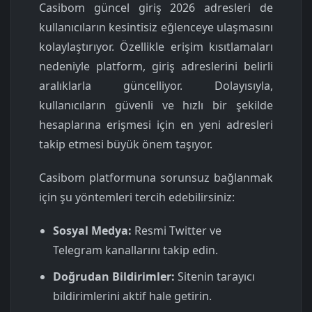
Casibom güncel giriş 2026 adresleri de
kullanıcıların kesintisiz eğlenceye ulaşmasını
kolaylaştırıyor. Özellikle erişim kısıtlamaları
nedeniyle platform, giriş adreslerini belirli
aralıklarla güncelliyor. Dolayısıyla,
kullanıcıların güvenli ve hızlı bir şekilde
hesaplarına erişmesi için en yeni adresleri
takip etmesi büyük önem taşıyor.
Casibom platformuna sorunsuz bağlanmak
için şu yöntemleri tercih edebilirsiniz:
Sosyal Medya:
Resmi Twitter ve
Telegram kanallarını takip edin.
Doğrudan Bildirimler:
Sitenin tarayıcı
bildirimlerini aktif hale getirin.