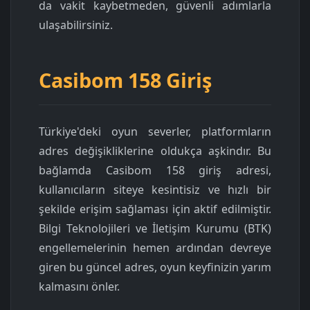
da vakit kaybetmeden, güvenli adımlarla
ulaşabilirsiniz.
Casibom 158 Giriş
Türkiye'deki oyun severler, platformların
adres değişikliklerine oldukça aşkindır. Bu
bağlamda Casibom 158 giriş adresi,
kullanıcıların siteye kesintisiz ve hızlı bir
şekilde erişim sağlaması için aktif edilmiştir.
Bilgi Teknolojileri ve İletişim Kurumu (BTK)
engellemelerinin hemen ardından devreye
giren bu güncel adres, oyun keyfinizin yarım
kalmasını önler.