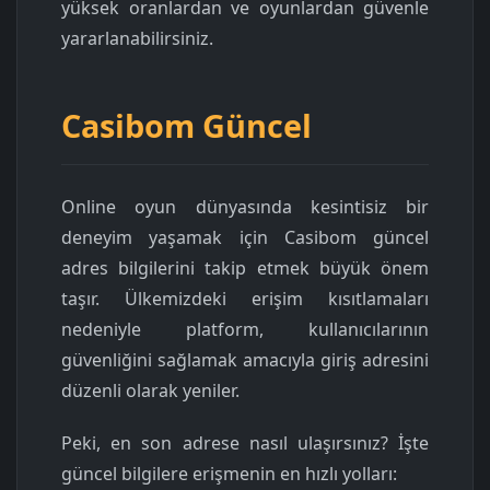
yüksek oranlardan ve oyunlardan güvenle
yararlanabilirsiniz.
Casibom Güncel
Online oyun dünyasında kesintisiz bir
deneyim yaşamak için Casibom güncel
adres bilgilerini takip etmek büyük önem
taşır. Ülkemizdeki erişim kısıtlamaları
nedeniyle platform, kullanıcılarının
güvenliğini sağlamak amacıyla giriş adresini
düzenli olarak yeniler.
Peki, en son adrese nasıl ulaşırsınız? İşte
güncel bilgilere erişmenin en hızlı yolları: