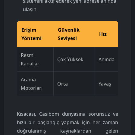
sistemini aktif ederek yeni adrese anında
ulaşın.
Erişim
Güvenlik
Hız
Yöntemi
Seviyesi
Resmi
Çok Yüksek
Anında
Kanallar
Arama
Orta
Yavaş
Motorları
Kısacası, Casibom dünyasına sorunsuz ve
hızlı bir başlangıç yapmak için her zaman
doğrulanmış kaynaklardan gelen