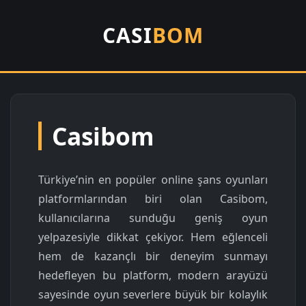
CASI
BOM
Casibom
Türkiye’nin en popüler online şans oyunları
platformlarından biri olan Casibom,
kullanıcılarına sunduğu geniş oyun
yelpazesiyle dikkat çekiyor. Hem eğlenceli
hem de kazançlı bir deneyim sunmayı
hedefleyen bu platform, modern arayüzü
sayesinde oyun severlere büyük bir kolaylık