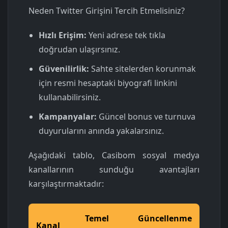
Neden Twitter Girişini Tercih Etmelisiniz?
Hızlı Erişim:
Yeni adrese tek tıkla
doğrudan ulaşırsınız.
Güvenilirlik:
Sahte sitelerden korunmak
için resmi hesaptaki biyografi linkini
kullanabilirsiniz.
Kampanyalar:
Güncel bonus ve turnuva
duyurularını anında yakalarsınız.
Aşağıdaki tablo, Casibom sosyal medya
kanallarının sunduğu avantajları
karşılaştırmaktadır:
Temel
Güncellenme
Kanal