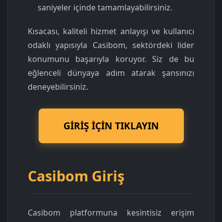
saniyeler içinde tamamlayabilirsiniz.
Kısacası, kaliteli hizmet anlayışı ve kullanıcı
odaklı yapısıyla Casibom, sektördeki lider
konumunu başarıyla koruyor. Siz de bu
eğlenceli dünyaya adım atarak şansınızı
deneyebilirsiniz.
GİRİŞ İÇİN TIKLAYIN
Casibom Giriş
Casibom platformuna kesintisiz erişim