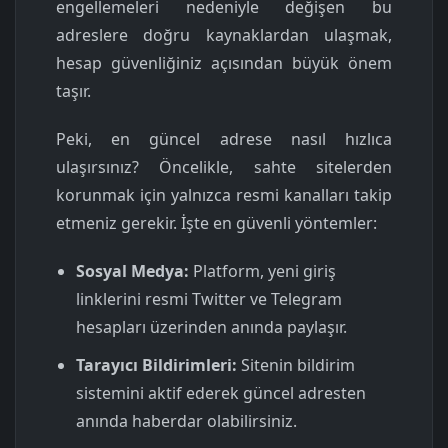
engellemeleri nedeniyle değişen bu
adreslere doğru kaynaklardan ulaşmak,
hesap güvenliğiniz açısından büyük önem
taşır.
Peki, en güncel adrese nasıl hızlıca
ulaşırsınız? Öncelikle, sahte sitelerden
korunmak için yalnızca resmi kanalları takip
etmeniz gerekir. İşte en güvenli yöntemler:
Sosyal Medya:
Platform, yeni giriş
linklerini resmi Twitter ve Telegram
hesapları üzerinden anında paylaşır.
Tarayıcı Bildirimleri:
Sitenin bildirim
sistemini aktif ederek güncel adresten
anında haberdar olabilirsiniz.