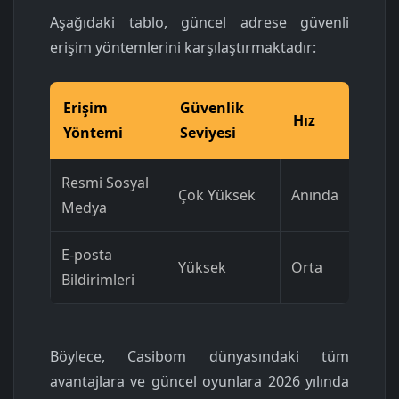
Aşağıdaki tablo, güncel adrese güvenli
erişim yöntemlerini karşılaştırmaktadır:
Erişim
Güvenlik
Hız
Yöntemi
Seviyesi
Resmi Sosyal
Çok Yüksek
Anında
Medya
E-posta
Yüksek
Orta
Bildirimleri
Böylece, Casibom dünyasındaki tüm
avantajlara ve güncel oyunlara 2026 yılında