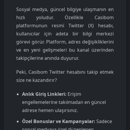
Sosyal medya, güncel bilgiye ulaşmanın en
hızlı yoludur. Özellikle Casibom
platformunun resmi Twitter (X) hesabı,
kullanıcılar için adeta bir bilgi merkezi
görevi görür. Platform, adres değişikliklerini
ve en yeni gelişmeleri bu kanal üzerinden
takipçilerine anında duyurur.
Peki, Casibom Twitter hesabını takip etmek
size ne kazandırır?
Anlık Giriş Linkleri:
Erişim
engellemelerine takılmadan en güncel
adrese hemen ulaşırsınız.
Özel Bonuslar ve Kampanyalar:
Sadece
sosyal medyaya özel düzenlenen