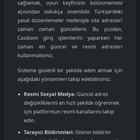
sağlamak, oyun keyfinizin bölünmemesi
açısından oldukça önemlidir. Türkiye'deki
yasal düzenlemeler nedeniyle site adresleri
zaman zaman güncellenir. Bu yüzden,
Casibom giriş işlemlerini yaparken her
zaman en güncel ve resmi adresleri
kullanmalısınız.
Sisteme güvenli bir şekilde adım atmak için
aşağıdaki yöntemleri takip edebilirsiniz:
Resmi Sosyal Medya:
Güncel adres
değişikliklerini en hızlı şekilde öğrenmek
için platformun resmi kanallarını takip
edin.
Tarayıcı Bildirimleri:
Sitenin bildirim