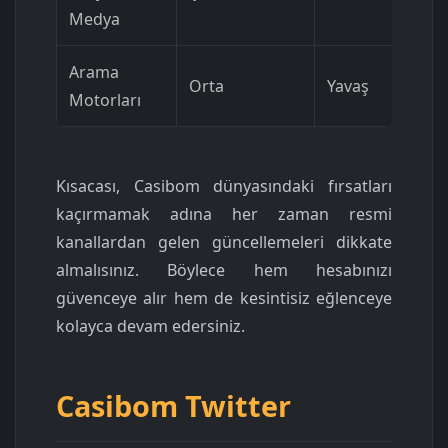
Medya
Arama
Orta
Yavaş
Motorları
Kısacası, Casibom dünyasındaki fırsatları
kaçırmamak adına her zaman resmi
kanallardan gelen güncellemeleri dikkate
almalısınız. Böylece hem hesabınızı
güvenceye alır hem de kesintisiz eğlenceye
kolayca devam edersiniz.
Casibom Twitter