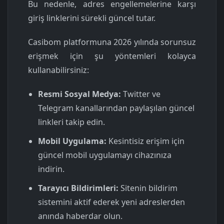
Bu nedenle, adres engellemelerine karşı
giriş linklerini sürekli güncel tutar.
Casibom platformuna 2026 yılında sorunsuz
erişmek için şu yöntemleri kolayca
kullanabilirsiniz:
Resmi Sosyal Medya:
Twitter ve
Telegram kanallarından paylaşılan güncel
linkleri takip edin.
Mobil Uygulama:
Kesintisiz erişim için
güncel mobil uygulamayı cihazınıza
indirin.
Tarayıcı Bildirimleri:
Sitenin bildirim
sistemini aktif ederek yeni adreslerden
anında haberdar olun.