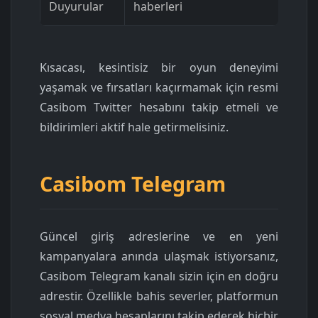
Duyurular
haberleri
Kısacası, kesintisiz bir oyun deneyimi
yaşamak ve fırsatları kaçırmamak için resmi
Casibom Twitter hesabını takip etmeli ve
bildirimleri aktif hale getirmelisiniz.
Casibom Telegram
Güncel giriş adreslerine ve en yeni
kampanyalara anında ulaşmak istiyorsanız,
Casibom Telegram kanalı sizin için en doğru
adrestir. Özellikle bahis severler, platformun
sosyal medya hesaplarını takip ederek hiçbir