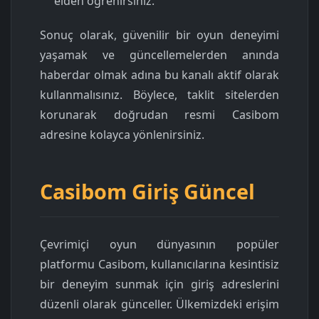
elden öğrenirsiniz.
Sonuç olarak, güvenilir bir oyun deneyimi
yaşamak ve güncellemelerden anında
haberdar olmak adına bu kanalı aktif olarak
kullanmalısınız. Böylece, taklit sitelerden
korunarak doğrudan resmi Casibom
adresine kolayca yönlenirsiniz.
Casibom Giriş Güncel
Çevrimiçi oyun dünyasının popüler
platformu Casibom, kullanıcılarına kesintisiz
bir deneyim sunmak için giriş adreslerini
düzenli olarak günceller. Ülkemizdeki erişim