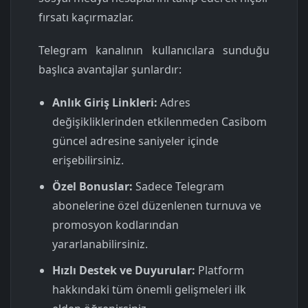
fırsatı kaçırmazlar.
Telegram kanalının kullanıcılara sunduğu
başlıca avantajlar şunlardır:
Anlık Giriş Linkleri:
Adres
değişikliklerinden etkilenmeden Casibom
güncel adresine saniyeler içinde
erişebilirsiniz.
Özel Bonuslar:
Sadece Telegram
abonelerine özel düzenlenen turnuva ve
promosyon kodlarından
yararlanabilirsiniz.
Hızlı Destek ve Duyurular:
Platform
hakkındaki tüm önemli gelişmeleri ilk