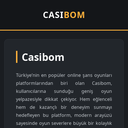
CASI
BOM
Casibom
Türkiye’nin en popüler online şans oyunları
platformlarından biri olan Casibom,
kullanıcılarına sunduğu geniş oyun
yelpazesiyle dikkat çekiyor. Hem eğlenceli
hem de kazançlı bir deneyim sunmayı
hedefleyen bu platform, modern arayüzü
sayesinde oyun severlere büyük bir kolaylık