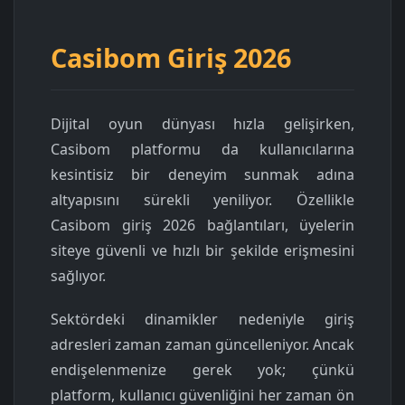
Casibom Giriş 2026
Dijital oyun dünyası hızla gelişirken,
Casibom platformu da kullanıcılarına
kesintisiz bir deneyim sunmak adına
altyapısını sürekli yeniliyor. Özellikle
Casibom giriş 2026 bağlantıları, üyelerin
siteye güvenli ve hızlı bir şekilde erişmesini
sağlıyor.
Sektördeki dinamikler nedeniyle giriş
adresleri zaman zaman güncelleniyor. Ancak
endişelenmenize gerek yok; çünkü
platform, kullanıcı güvenliğini her zaman ön