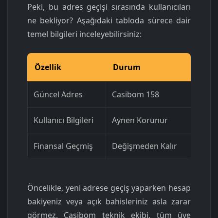
Peki, bu adres geçişi sırasında kullanıcıları
ne bekliyor? Aşağıdaki tabloda sürece dair
temel bilgileri inceleyebilirsiniz:
Özellik
Durum
Güncel Adres
Casibom 158
Kullanıcı Bilgileri
Aynen Korunur
Finansal Geçmiş
Değişmeden Kalır
Öncelikle, yeni adrese geçiş yaparken hesap
bakiyeniz veya açık bahisleriniz asla zarar
görmez. Casibom teknik ekibi, tüm üye