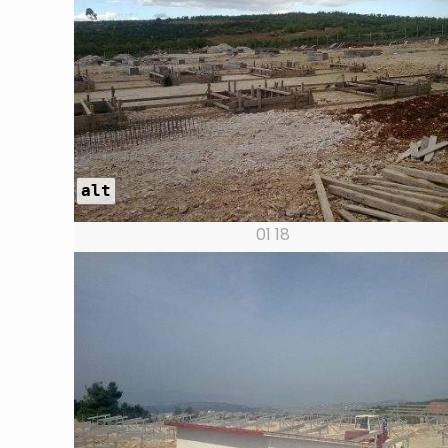
alt
01 18