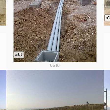
a
alt
05 16