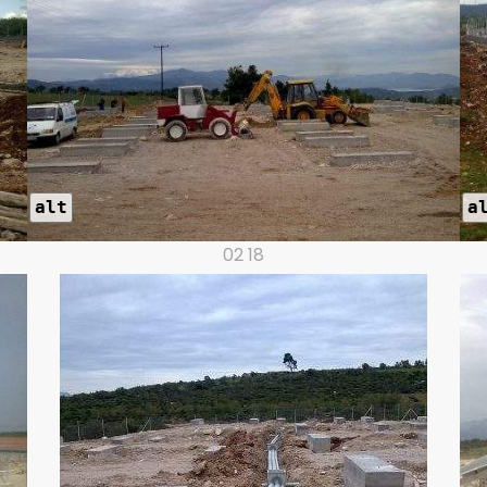
alt
a
02 18