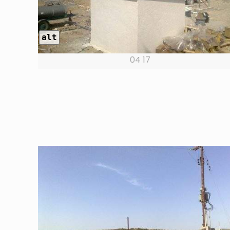
alt
04 17