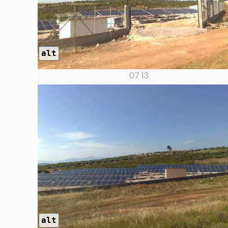
alt
07 13
alt