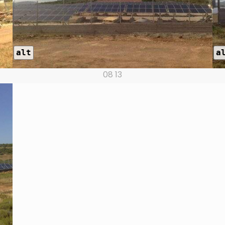
alt
a
08 13