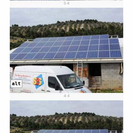
3 4
alt
4 4