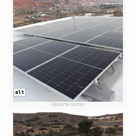
alt
20240716 202700