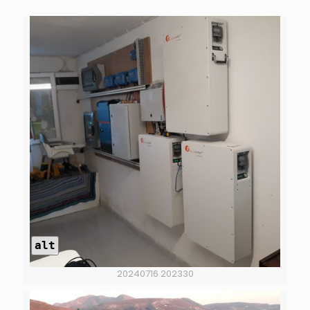
alt
20240716 202330