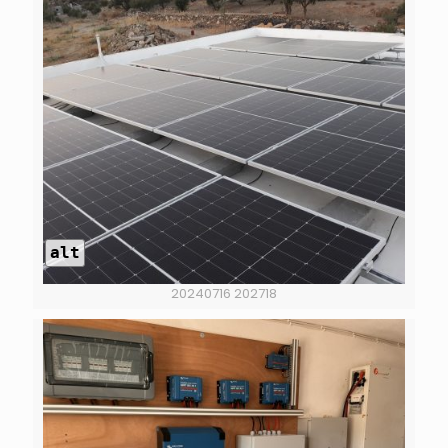
alt
20240716 202718